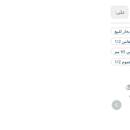
على:
خار للبيع