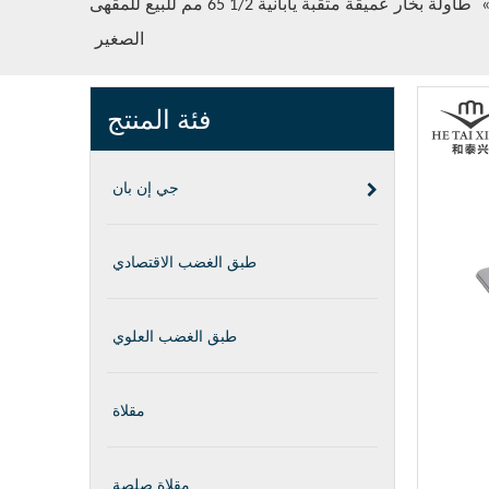
طاولة بخار عميقة مثقبة يابانية 1/2 65 مم للبيع للمقهى
الصغير
فئة المنتج
جي إن بان
طبق الغضب الاقتصادي
طبق الغضب العلوي
مقلاة
مقلاة صلصة