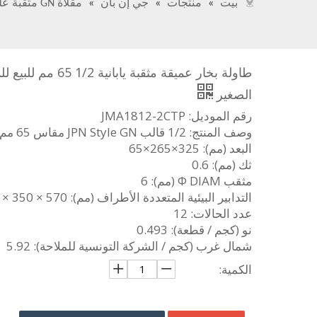
بيت
»
منتجات
»
جي إن بان
»
مقلاة GN مثقبة على الطراز الياباني
طاولة بخار عميقة مثقبة يابانية 1/2 5
الصغير
رقم الموديل: JMA1812-2CTP
وصف المنتج: 1/2 قالب JPN Style GN مقاس 65 مم مثقوب
البعد (مم): 325×265×65
ثك (مم): 0.6
مثقب Φ DIAM (مم): 6
التدابير البيئية المتعددة الأطراف (مم): 570 × 350 × 130
عدد الحالات: 12
نو (كجم / قطعة): 0.493
شمال غرب (كجم / الشركة التونسية للملاحة): 5.92
الكمية: