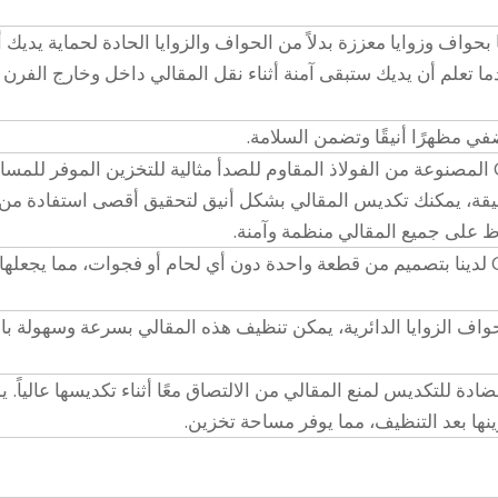
G الخاصة بنا بحواف وزوايا معززة بدلاً من الحواف والزوايا الحادة لحماية يديك أ
ما تعلم أن يديك ستبقى آمنة أثناء نقل المقالي داخل وخارج الفرن 
ضفي مظهرًا أنيقًا وتضمن السلامة.
تعتبر مقالي Gastronorm المصنوعة من الفولاذ المقاوم للصدأ مثالية للتخزين الموفر للمس
قة، يمكنك تكديس المقالي بشكل أنيق لتحقيق أقصى استفادة من
 على جميع المقالي منظمة وآمنة.
تتميز مقالي Gastronorm لدينا بتصميم من قطعة واحدة دون أي لحام أو فجوات، مما يجعل
اف الزوايا الدائرية، يمكن تنظيف هذه المقالي بسرعة وسهولة ب
 للتكديس لمنع المقالي من الالتصاق معًا أثناء تكديسها عالياً. 
ها بعد التنظيف، مما يوفر مساحة تخزين.