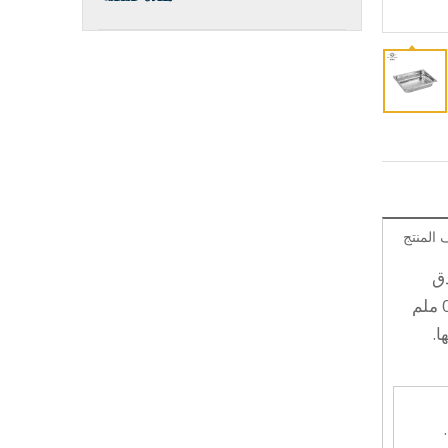
المنتج
والفنادق
وشركات الضيافة الأخرى. اختر من GN 1/1 إلى GN 1/9 بعمق يتراوح من 20 مم إلى 200 مم بسماكات مختلفة. من 0.6 ملم
ا.