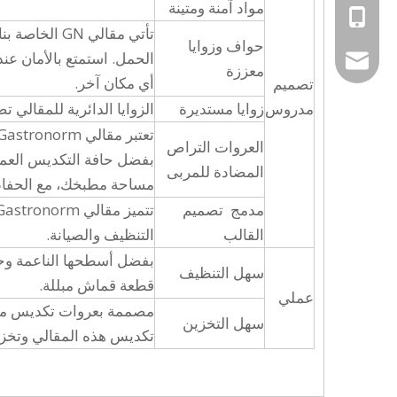
مواد آمنة ومتينة
+86-189-4896-48
تأتي مقالي N
حواف وزوايا
الحمل. استمتع بالأمان عند
aiyuluo86@gmail
معززة
أي مكان آخر.
تصميم
مدروس
زوايا مستديرة
الزوايا الدائرية للمقالي ت
العروات التراص
بفضل حافة التكديس العمي
المضادة للمربى
مساحة مطبخك، مع الحفاظ
مدمج تصميم
القالب
التنظيف والصيانة.
بفضل أسطحها الناعمة وحو
سهل التنظيف
قطعة قماش مبللة.
عملي
مصممة بعروات تكديس مضادة
سهل التخزين
تكديس هذه المقالي وتخزين