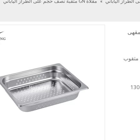
»
مقلاة GN مثقبة نصف حجم على الطراز الياباني
»
6 مم للبيع للمقهى